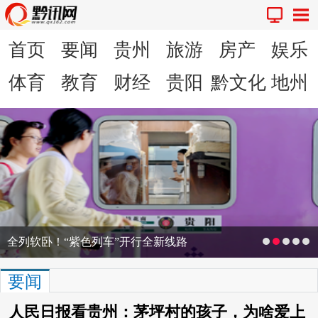
首页
要闻
贵州
旅游
房产
娱乐
体育
教育
财经
贵阳
黔文化
地州
全列软卧！“紫色列车”开行全新线路
要闻
人民日报看贵州：茅坪村的孩子，为啥爱上