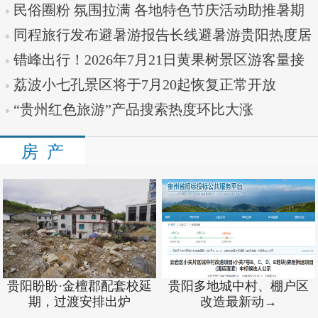
民俗圈粉 氛围拉满 各地特色节庆活动助推暑期
文旅热
同程旅行发布避暑游报告长线避暑游贵阳热度居
首
错峰出行！2026年7月21日黄果树景区游客量接
近饱和
荔波小七孔景区将于7月20起恢复正常开放
“贵州红色旅游”产品搜索热度环比大涨
房 产
贵阳盼盼·金檀郡配套校延
贵阳多地城中村、棚户区
期，过渡安排出炉
改造最新动→