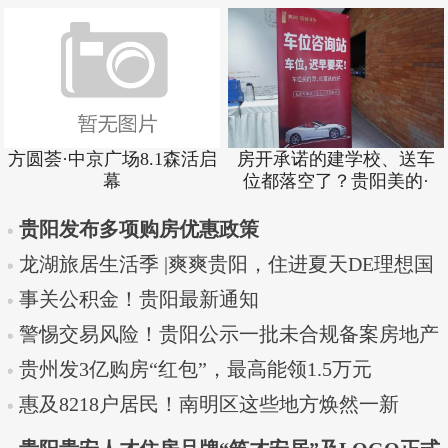
方圆荟·中京广场8.1森活启
房开承诺的建学校、送车
幕
位都落空了？贵阳美的·
贵阳发布多项购房优惠政策
龙湖旅居生活季 |爽爽贵阳，住进夏天DE理想国
事关公积金！贵阳最新通知
警惕交易风险！贵阳公示一批未合规备案房地产
中介机
贵州发3亿购房“红包”，最高能领1.5万元
惠及8218户居民！南明区这些地方焕然一新