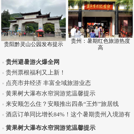
贵州：暑期红色旅游热度
贵阳黔灵山公园发布提示
高
贵州避暑游火爆全网
贵州票根福利又上新！
点亮市井经济 丰富全域旅游业态
黄果树大瀑布水帘洞游览温馨提示
来安顺怎么住？安顺推出四条“王炸”旅居线
酒店订单同比增长84%！这个暑期贵州入境游有
点热
黄果树大瀑布水帘洞游览温馨提示