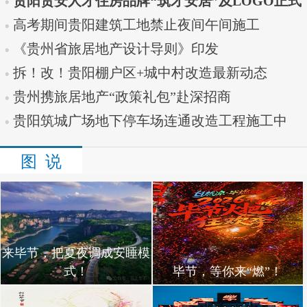
贵阳贵安人才住房品牌“筑才安居”及LOGO正式
发布
高考期间贵阳建筑工地禁止夜间午间施工
《贵州省旅居地产设计导则》印发
拆！改！贵阳棚户区+城中村改造最新动态
贵州携旅居地产“政策礼包”赴深招商
贵阳筑城广场地下停车场连通改造工程施工中
图 说
来毕节，把夏夜调成安睡模
式！
毕节，等你来“燃”！