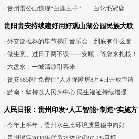
贵州雷公山惊现“白鹿王子”——白化毛冠鹿
贵阳贵安持续建好用好观山湖公园民族大联
欢广场
外交部推荐的毕节梯田音乐会，到底有什么魔
力？
做生意、过日子两不误——安顺，等您来扎根！
六盘水：一城清凉引客来
贵安685间“免费住”人才保障房8月4日开放申请
黔南：坚持以人民为中心 民生福祉持续增强
人民日报：贵州印发“人工智能+制造”实施方
案
今年上半年，贵州水生态环境质量稳中向好
贵州锚定2030年优良水体比例97.7%目标